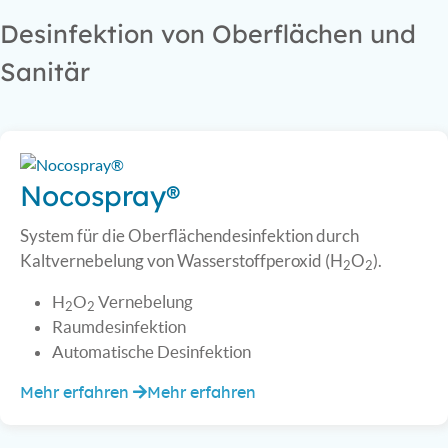
Desinfektion von Oberflächen und
Sanitär
Nocospray®
System für die Oberflächendesinfektion durch
Kaltvernebelung von Wasserstoff­peroxid (H
O
).
2
2
H
O
Vernebelung
2
2
Raumdesinfektion
Automatische Desinfektion
Mehr erfahren
Mehr erfahren