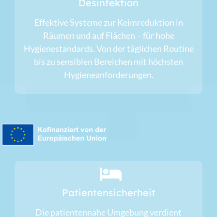
Desinfektion
Effektive Systeme zur Keimreduktion in
Räumen und auf Flächen – für hohe
Hygienestandards. Von der täglichen Routine
bis zu sensiblen Bereichen mit höchsten
Hygieneanforderungen.
Patientensicherheit
Die patientennahe Umgebung verdient