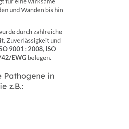
gt für eine wirksame
den und Wänden bis hin
wurde durch zahlreiche
it, Zuverlässigkeit und
SO 9001 : 2008, ISO
93/42/EWG
belegen.
 Pathogene in
e z.B.: