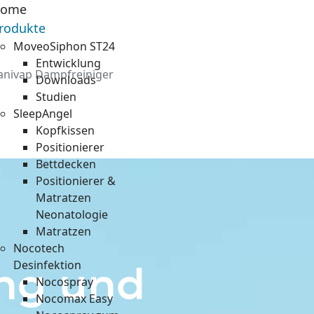
ome
rodukte
MoveoSiphon ST24
Entwicklung
anivap Dampfreiniger
Downloads
Studien
SleepAngel
Kopfkissen
Positionierer
Bettdecken
Positionierer &
Matratzen
Neonatologie
Matratzen
Nocotech
Desinfektion
ng und
Nocospray
Nocomax Easy