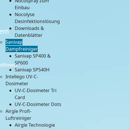
Nocospray zum
Einbau
Nocolyse
Desinfektionslösung
Downloads &
tem
Datenblätter
Sanivap
Dampfreiniger
Sanivap SP400 &
SP600
ofilmen
Sanivap SP540H
Intellego UV-C-
Dosimeter
UV-C-Dosimeter Tri
Card
UV-C-Dosimeter Dots
Airgle Profi-
Luftreiniger
Airgle Technologie