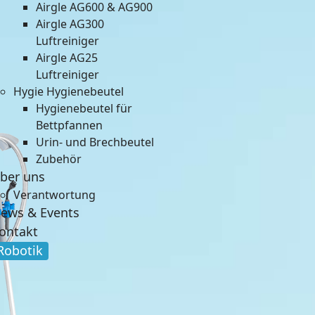
Airgle AG600 & AG900
Airgle AG300
Luftreiniger
Airgle AG25
Luftreiniger
Hygie Hygienebeutel
Hygienebeutel für
Bettpfannen
Urin- und Brechbeutel
Zubehör
ber uns
Verantwortung
ews & Events
ontakt
Robotik