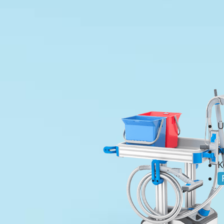
Ü
N
K