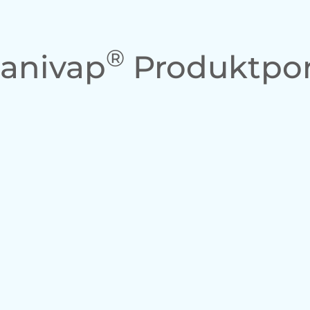
®
Sanivap
Produktpor