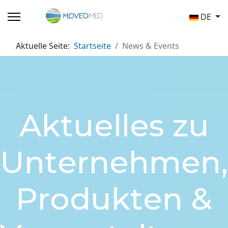
Sprache a
DE
Aktuelle Seite:
Startseite
News & Events
Aktuelles zu
Unternehmen,
Produkten &