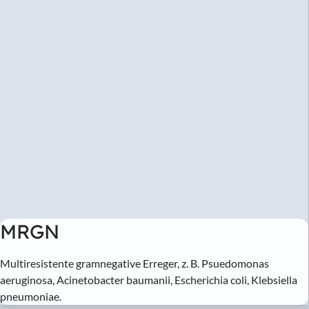
MRGN
Multiresistente gramnegative Erreger, z. B. Psuedomonas
aeruginosa, Acinetobacter baumanii, Escherichia coli, Klebsiella
pneumoniae.
Patienten-Kolonisierung
Tragen Patienten pathogene Mikroorganismen auf der Haut oder
Schleimhaut oder in Körperöffnungen spricht man von
Kolonisierung bzw. Besiedlung. Eine Kolonisierung führt nicht
zwangsläufig zur Infektion, erhöht aber das Infektionsrisiko.
Pasteurisieren