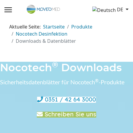
Sprache auswählen
DE
Aktuelle Seite:
Startseite
Produkte
Nocotech Desinfektion
Downloads & Datenblätter
®
Nocotech
Downloads
®
Sicherheitsdatenblätter für Nocotech
-Produkte
0351 / 42 64 3000
Schreiben Sie uns