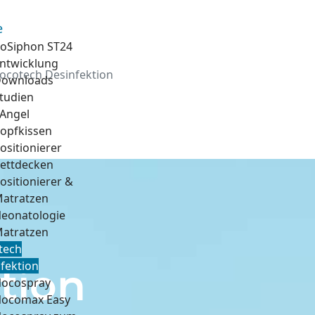
e
oSiphon ST24
ntwicklung
ocotech Desinfektion
ownloads
tudien
Angel
opfkissen
ositionierer
ettdecken
ositionierer &
atratzen
eonatologie
atratzen
tech
fektion
tion
ocospray
ocomax Easy