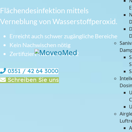
N
E
Flächendesinfektion mittels
N
Verneblung von Wasserstoffperoxid.
D
D
Erreicht auch schwer zugängliche Bereiche
D
Sani
Kein Nachwischen nötig
Damp
Zertifiziert nach EN 17272
S
S
S
0351 / 42 64 3000
Intel
Schreiben Sie uns
Dosi
U
C
U
Airgle
Luftr
A