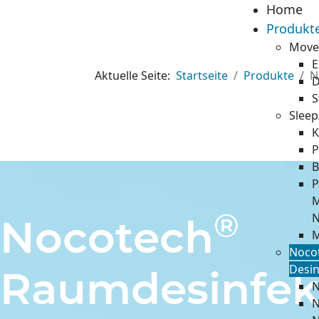
Home
Produkt
Move
E
Aktuelle Seite:
Startseite
Produkte
N
D
S
Sleep
K
P
B
P
M
N
®
Nocotech
M
Noco
Desin
Raumdesinfek
N
N