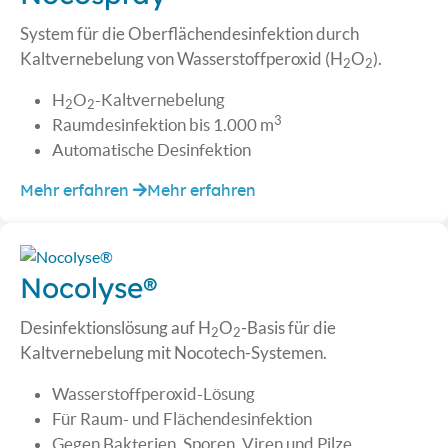
System für die Oberflächendesinfektion durch
Kaltvernebelung von Wasserstoff­peroxid (H
O
).
2
2
H
O
-Kaltvernebelung
2
2
3
Raumdesinfektion bis 1.000 m
Automatische Desinfektion
Mehr erfahren
Mehr erfahren
Nocolyse®
Desinfektionslösung auf H
O
-Basis für die
2
2
Kaltvernebelung mit Nocotech-Systemen.
Wasserstoffperoxid-Lösung
Für Raum- und Flächendesinfektion
Gegen Bakterien, Sporen, Viren und Pilze