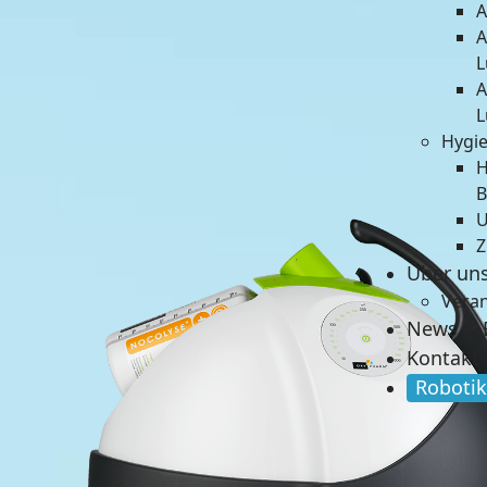
A
A
L
A
L
Hygie
H
B
U
Z
Über un
Vera
News & 
Kontakt
Robotik