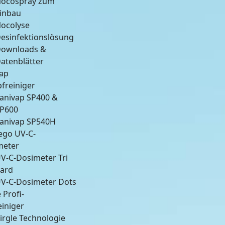
ocospray zum
inbau
ocolyse
esinfektionslösung
ownloads &
atenblätter
vap
freiniger
anivap SP400 &
P600
anivap SP540H
lego UV-C-
meter
V-C-Dosimeter Tri
ard
V-C-Dosimeter Dots
 Profi-
einiger
irgle Technologie