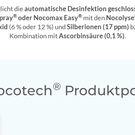
icht die
automatische Desinfektion geschlo
®
®
pray
oder Nocomax Easy
mit den
Nocolyse
xid
(6 % oder 12 %) und
Silberionen (17 ppm)
b
Kombination mit
Ascorbinsäure (0,1 %)
.
®
ocotech
Produktpo