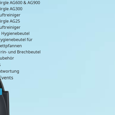
irgle AG600 & AG900
irgle AG300
uftreiniger
irgle AG25
uftreiniger
 Hygienebeutel
ygienebeutel für
ettpfannen
rin- und Brechbeutel
ubehör
s
ntwortung
Events