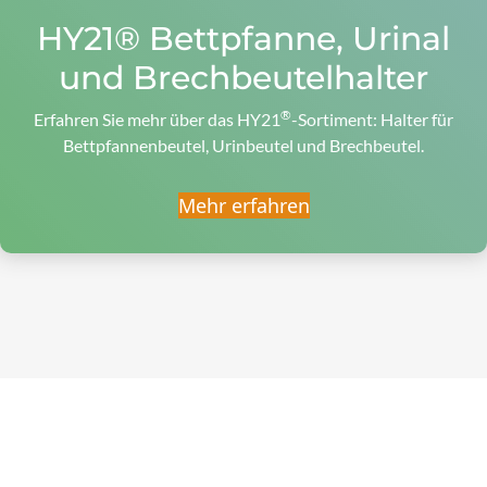
HY21® Bettpfanne, Urinal
und Brechbeutelhalter
®
Erfahren Sie mehr über das HY21
-Sortiment: Halter für
Bettpfannenbeutel, Urinbeutel und Brechbeutel.
Mehr erfahren