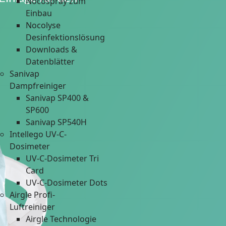
Nocospray zum
Einbau
Nocolyse
Desinfektionslösung
Downloads &
Datenblätter
Sanivap
Dampfreiniger
Sanivap SP400 &
SP600
Sanivap SP540H
Intellego UV-C-
Dosimeter
UV-C-Dosimeter Tri
Card
UV-C-Dosimeter Dots
Airgle Profi-
Luftreiniger
Airgle Technologie