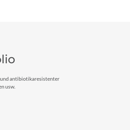
lio
und antibiotikaresistenter
en usw.