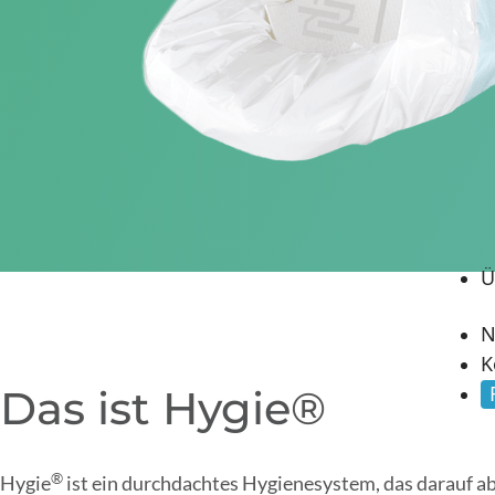
Ü
N
K
Das ist Hygie®
®
Hygie
ist ein durchdachtes Hygienesystem, das darauf ab