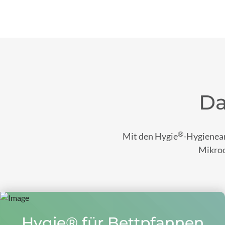
Da
®
Mit den Hygie
-Hygienear
Mikroo
Hygie® für Bettpfannen