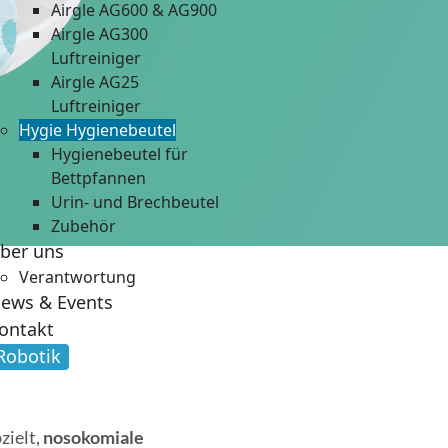
Airgle AG600 & AG900
Airgle AG300
Luftreiniger
Airgle AG25
Luftreiniger
Hygie Hygienebeutel
Hygienebeutel für
Bettpfannen
Urin- und Brechbeutel
Zubehör
ber uns
Verantwortung
ews & Events
ontakt
Robotik
zielt,
nosokomiale